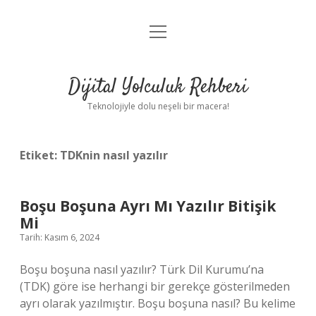
menüyü
Anasayfa
aç
Gizlilik Politikası
Dijital Yolculuk Rehberi
Yasal Uyarı
Teknolojiyle dolu neşeli bir macera!
Hakkımızda
Etiket:
TDKnin nasıl yazılır
Boşu Boşuna Ayrı Mı Yazılır Bitişik
Mi
Tarih: Kasım 6, 2024
Boşu boşuna nasıl yazılır? Türk Dil Kurumu’na
(TDK) göre ise herhangi bir gerekçe gösterilmeden
ayrı olarak yazılmıştır. Boşu boşuna nasıl? Bu kelime