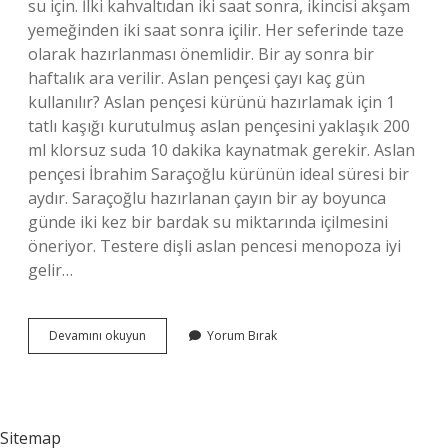
su için. İlki kahvaltıdan iki saat sonra, ikincisi akşam
yemeğinden iki saat sonra içilir. Her seferinde taze
olarak hazırlanması önemlidir. Bir ay sonra bir
haftalık ara verilir. Aslan pençesi çayı kaç gün
kullanılır? Aslan pençesi kürünü hazırlamak için 1
tatlı kaşığı kurutulmuş aslan pençesini yaklaşık 200
ml klorsuz suda 10 dakika kaynatmak gerekir. Aslan
pençesi İbrahim Saraçoğlu kürünün ideal süresi bir
aydır. Saraçoğlu hazırlanan çayın bir ay boyunca
günde iki kez bir bardak su miktarında içilmesini
öneriyor. Testere dişli aslan pencesi menopoza iyi
gelir…
Testere
Devamını okuyun
Yorum Bırak
Dişli
Aslan
Pençesi
Kaç
Gün
Sitemap
Kullanılmalı