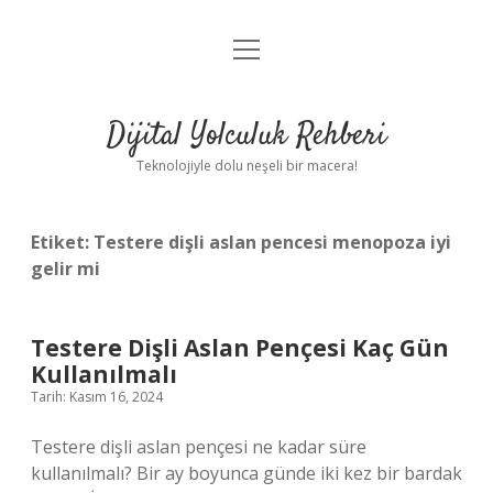
menüyü
Anasayfa
aç
Gizlilik Politikası
Dijital Yolculuk Rehberi
Yasal Uyarı
Teknolojiyle dolu neşeli bir macera!
Hakkımızda
Etiket:
Testere dişli aslan pencesi menopoza iyi
gelir mi
Testere Dişli Aslan Pençesi Kaç Gün
Kullanılmalı
Tarih: Kasım 16, 2024
Testere dişli aslan pençesi ne kadar süre
kullanılmalı? Bir ay boyunca günde iki kez bir bardak