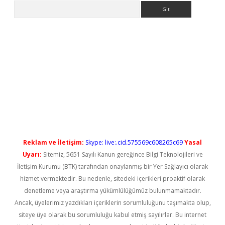
Arama
l giriş
betexper güncel giriş
Reklam ve İletişim:
Skype: live:.cid.575569c608265c69
Yasal
Uyarı:
Sitemiz, 5651 Sayılı Kanun gereğince Bilgi Teknolojileri ve
İletişim Kurumu (BTK) tarafından onaylanmış bir Yer Sağlayıcı olarak
hizmet vermektedir. Bu nedenle, sitedeki içerikleri proaktif olarak
denetleme veya araştırma yükümlülüğümüz bulunmamaktadır.
Ancak, üyelerimiz yazdıkları içeriklerin sorumluluğunu taşımakta olup,
siteye üye olarak bu sorumluluğu kabul etmiş sayılırlar. Bu internet