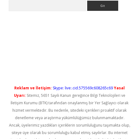
Arama
l giriş
betexper güncel giriş
Reklam ve İletişim:
Skype: live:.cid.575569c608265c69
Yasal
Uyarı:
Sitemiz, 5651 Sayılı Kanun gereğince Bilgi Teknolojileri ve
İletişim Kurumu (BTK) tarafından onaylanmış bir Yer Sağlayıcı olarak
hizmet vermektedir. Bu nedenle, sitedeki içerikleri proaktif olarak
denetleme veya araştırma yükümlülüğümüz bulunmamaktadır.
Ancak, üyelerimiz yazdıkları içeriklerin sorumluluğunu taşımakta olup,
siteye üye olarak bu sorumluluğu kabul etmiş sayılırlar. Bu internet