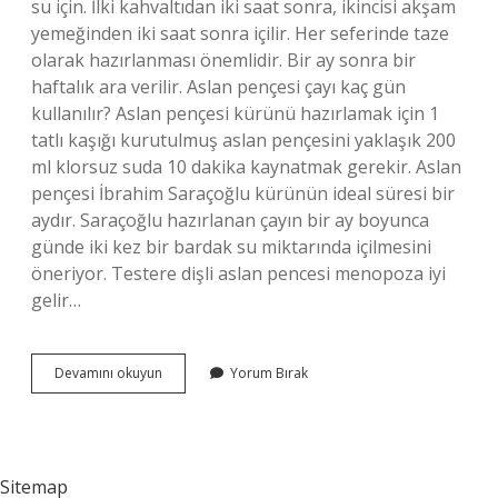
su için. İlki kahvaltıdan iki saat sonra, ikincisi akşam
yemeğinden iki saat sonra içilir. Her seferinde taze
olarak hazırlanması önemlidir. Bir ay sonra bir
haftalık ara verilir. Aslan pençesi çayı kaç gün
kullanılır? Aslan pençesi kürünü hazırlamak için 1
tatlı kaşığı kurutulmuş aslan pençesini yaklaşık 200
ml klorsuz suda 10 dakika kaynatmak gerekir. Aslan
pençesi İbrahim Saraçoğlu kürünün ideal süresi bir
aydır. Saraçoğlu hazırlanan çayın bir ay boyunca
günde iki kez bir bardak su miktarında içilmesini
öneriyor. Testere dişli aslan pencesi menopoza iyi
gelir…
Testere
Devamını okuyun
Yorum Bırak
Dişli
Aslan
Pençesi
Kaç
Gün
Sitemap
Kullanılmalı