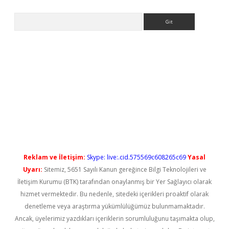
Arama
l giriş
betexper güncel giriş
Reklam ve İletişim:
Skype: live:.cid.575569c608265c69
Yasal
Uyarı:
Sitemiz, 5651 Sayılı Kanun gereğince Bilgi Teknolojileri ve
İletişim Kurumu (BTK) tarafından onaylanmış bir Yer Sağlayıcı olarak
hizmet vermektedir. Bu nedenle, sitedeki içerikleri proaktif olarak
denetleme veya araştırma yükümlülüğümüz bulunmamaktadır.
Ancak, üyelerimiz yazdıkları içeriklerin sorumluluğunu taşımakta olup,