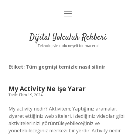
menüyü
Anasayfa
aç
Gizlilik Politikası
Dijital Yolculuk Rehberi
Yasal Uyarı
Teknolojiyle dolu neşeli bir macera!
Hakkımızda
Etiket:
Tüm geçmişi temizle nasıl silinir
My Activity Ne Işe Yarar
Tarih: Ekim 19, 2024
My activity nedir? Aktivitem; Yaptığınız aramalar,
ziyaret ettiğiniz web siteleri, izlediğiniz videolar gibi
aktivitelerinizi görüntüleyebileceğiniz ve
yönetebileceğiniz merkezi bir yerdir. Activity nedir