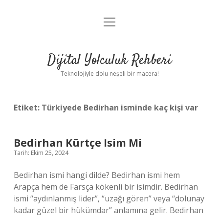
menüyü
Anasayfa
aç
Gizlilik Politikası
Dijital Yolculuk Rehberi
Yasal Uyarı
Teknolojiyle dolu neşeli bir macera!
Hakkımızda
Etiket:
Türkiyede Bedirhan isminde kaç kişi var
Bedirhan Kürtçe Isim Mi
Tarih: Ekim 25, 2024
Bedirhan ismi hangi dilde? Bedirhan ismi hem
Arapça hem de Farsça kökenli bir isimdir. Bedirhan
ismi “aydınlanmış lider”, “uzağı gören” veya “dolunay
kadar güzel bir hükümdar” anlamına gelir. Bedirhan