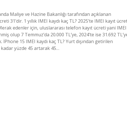
anda Maliye ve Hazine Bakanlığı tarafından açıklanan
reti 31’dir. 1 yıllık IMEI kaydı kaç TL? 2025’te IMEI kayıt ücret
erak edenler için, uluslararası telefon kayıt ücreti yani IMEI
lenmiş olup 7 Temmuz’da 20.000 TL’ye, 2024’te ise 31.692 TL’y
ak. İPhone 15 IMEI kaydı kaç TL? Yurt dışından getirilen
na kadar yüzde 45 artarak 45…