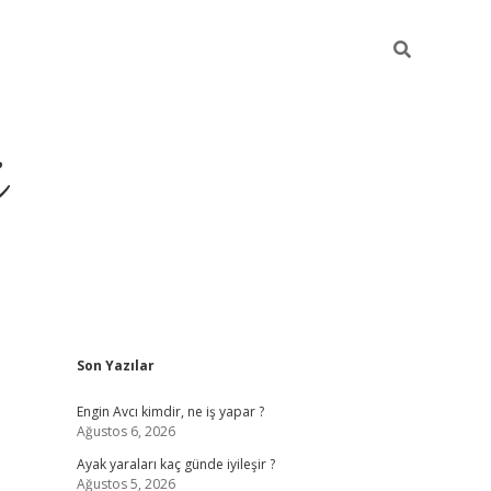
i
Sidebar
Son Yazılar
ilbet yeni giriş
betexper güncel giriş
be
Engin Avcı kimdir, ne iş yapar ?
Ağustos 6, 2026
Ayak yaraları kaç günde iyileşir ?
Ağustos 5, 2026