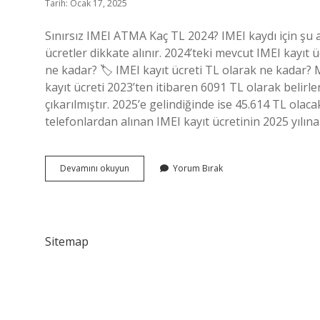
Tarih: Ocak 17, 2025
Sınırsız IMEI ATMA Kaç TL 2024? IMEI kaydı için şu 
ücretler dikkate alınır. 2024’teki mevcut IMEI kayıt üc
ne kadar? 🏷 IMEI kayıt ücreti TL olarak ne kadar? M
kayıt ücreti 2023’ten itibaren 6091 TL olarak belir
çıkarılmıştır. 2025’e gelindiğinde ise 45.614 TL olac
telefonlardan alınan IMEI kayıt ücretinin 2025 yılı
Iphone
Devamını okuyun
Yorum Bırak
Kalıcı
Kayıt
Ne
Kadar
Sitemap