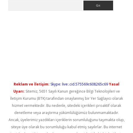
Arama
l giriş
betexper güncel giriş
Reklam ve İletişim:
Skype: live:.cid.575569c608265c69
Yasal
Uyarı:
Sitemiz, 5651 Sayılı Kanun gereğince Bilgi Teknolojileri ve
İletişim Kurumu (BTK) tarafından onaylanmış bir Yer Sağlayıcı olarak
hizmet vermektedir. Bu nedenle, sitedeki içerikleri proaktif olarak
denetleme veya araştırma yükümlülüğümüz bulunmamaktadır.
Ancak, üyelerimiz yazdıkları içeriklerin sorumluluğunu taşımakta olup,
siteye üye olarak bu sorumluluğu kabul etmiş sayılırlar. Bu internet