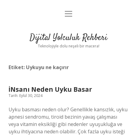
menüyü
Anasayfa
aç
Gizlilik Politikası
Dijital Yolculuk Rehberi
Yasal Uyarı
Teknolojiyle dolu neşeli bir macera!
Hakkımızda
Etiket:
Uykuyu ne kaçırır
İNsanı Neden Uyku Basar
Tarih: Eylül 30, 2024
Uyku basması neden olur? Genellikle kansızlık, uyku
apnesi sendromu, tiroid bezinin yavaş çalışması
veya vitamin eksikliği gibi nedenler uyuşukluğa ve
uyku ihtiyacına neden olabilir. Çok fazla uyku isteği