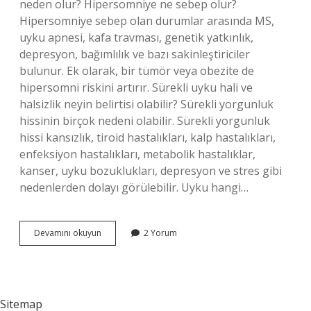
neden olur? Hipersomniye ne sebep olur?
Hipersomniye sebep olan durumlar arasında MS,
uyku apnesi, kafa travması, genetik yatkınlık,
depresyon, bağımlılık ve bazı sakinleştiriciler
bulunur. Ek olarak, bir tümör veya obezite de
hipersomni riskini artırır. Sürekli uyku hali ve
halsizlik neyin belirtisi olabilir? Sürekli yorgunluk
hissinin birçok nedeni olabilir. Sürekli yorgunluk
hissi kansızlık, tiroid hastalıkları, kalp hastalıkları,
enfeksiyon hastalıkları, metabolik hastalıklar,
kanser, uyku bozuklukları, depresyon ve stres gibi
nedenlerden dolayı görülebilir. Uyku hangi…
İNsanı
Devamını okuyun
2 Yorum
Neden
Uyku
Basar
Sitemap