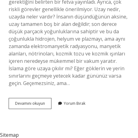
gerektiğini belirten bir fetva yayınladı. Ayrıca, çok
riskli görevler genellikle önerilmiyor. Uzay nedir,
uzayda neler vardır? İnsanın düşündüğünün aksine,
uzay tamamen boş bir alan değildir; son derece
düşük parçacık yoğunluklarına sahiptir ve bu da
çoğunlukla hidrojen, helyum ve plazmayı, ama aynı
zamanda elektromanyetik radyasyonu, manyetik
alanları, nötrinoları, kozmik tozu ve kozmik ışınları
içeren neredeyse mükemmel bir vakum yaratır.
İslama göre uzaya çıkılır mı? Eğer göklerin ve yerin
sınırlarını geçmeye yetecek kadar gününüz varsa
geçin. Geçemezsiniz, ama…
Uzay
Devamını okuyun
Yorum Bırak
Dini
Nedir
Sitemap