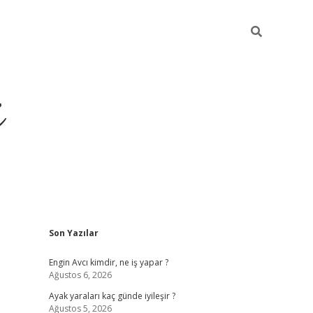
i
Sidebar
Son Yazılar
ilbet yeni giriş
betexper güncel giriş
be
Engin Avcı kimdir, ne iş yapar ?
Ağustos 6, 2026
Ayak yaraları kaç günde iyileşir ?
Ağustos 5, 2026