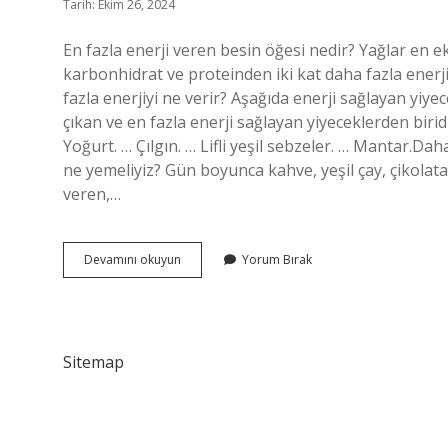
Tarih: Ekim 26, 2024
En fazla enerji veren besin öğesi nedir? Yağlar en e
karbonhidrat ve proteinden iki kat daha fazla ener
fazla enerjiyi ne verir? Aşağıda enerji sağlayan yiye
çıkan ve en fazla enerji sağlayan yiyeceklerden birid
Yoğurt. … Çılgın. … Lifli yeşil sebzeler. … Mantar.
ne yemeliyiz? Gün boyunca kahve, yeşil çay, çikolata,
veren,…
En
Devamını okuyun
Yorum Bırak
Çok
Enerji
Veren
Besin
Öğesi
Sitemap
Nedir