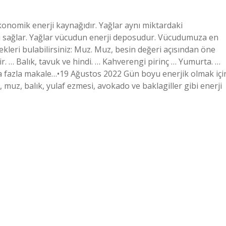
konomik enerji kaynağıdır. Yağlar aynı miktardaki
ji sağlar. Yağlar vücudun enerji deposudur. Vücudumuza en
cekleri bulabilirsiniz: Muz. Muz, besin değeri açısından öne
ir. … Balık, tavuk ve hindi. … Kahverengi pirinç … Yumurta. …
Daha fazla makale…•19 Ağustos 2022 Gün boyu enerjik olmak içi
 muz, balık, yulaf ezmesi, avokado ve baklagiller gibi enerji