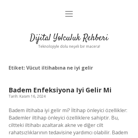
menüyü
Anasayfa
aç
Gizlilik Politikası
Dijital Yolculuk Rehberi
Yasal Uyarı
Teknolojiyle dolu neşeli bir macera!
Hakkımızda
Etiket:
Vücut iltihabına ne iyi gelir
Badem Enfeksiyona Iyi Gelir Mi
Tarih: Kasım 16, 2024
Badem iltihaba iyi gelir mi? İltihap önleyici özellikler:
Bademler iltihap önleyici özelliklere sahiptir. Bu,
ciltteki iltihabı azaltarak akne ve diğer cilt
rahatsızlıklarının tedavisine yardımcı olabilir. Badem