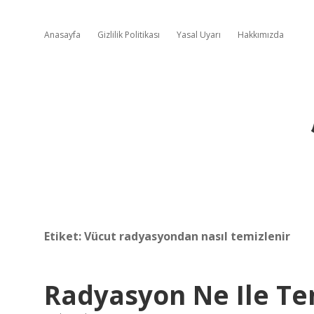
Anasayfa
Gizlilik Politikası
Yasal Uyarı
Hakkımızda
Etiket:
Vücut radyasyondan nasıl temizlenir
Radyasyon Ne Ile Te