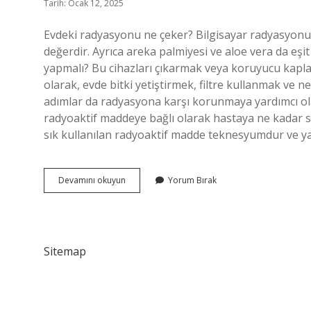
Tarih: Ocak 12, 2025
Evdeki radyasyonu ne çeker? Bilgisayar radyasyonuna
değerdir. Ayrıca areka palmiyesi ve aloe vera da eşi
yapmalı? Bu cihazları çıkarmak veya koruyucu kapla
olarak, evde bitki yetiştirmek, filtre kullanmak ve ne
adımlar da radyasyona karşı korunmaya yardımcı olab
radyoaktif maddeye bağlı olarak hastaya ne kadar sür
sık kullanılan radyoaktif madde teknesyumdur ve yar
Radyasyon
Devamını okuyun
Yorum Bırak
Ne
Ile
Temizlenir
Sitemap