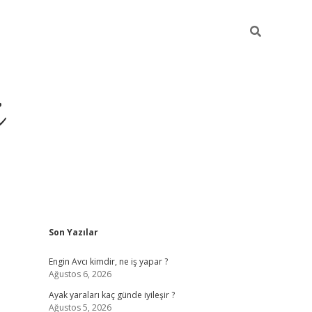
i
Sidebar
Son Yazılar
ilbet yeni giriş
betexper güncel giriş
be
Engin Avcı kimdir, ne iş yapar ?
Ağustos 6, 2026
Ayak yaraları kaç günde iyileşir ?
Ağustos 5, 2026