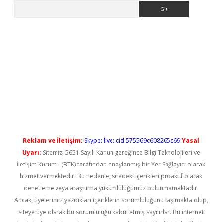
Arama
l giriş
betexper güncel giriş
Reklam ve İletişim:
Skype: live:.cid.575569c608265c69
Yasal
Uyarı:
Sitemiz, 5651 Sayılı Kanun gereğince Bilgi Teknolojileri ve
İletişim Kurumu (BTK) tarafından onaylanmış bir Yer Sağlayıcı olarak
hizmet vermektedir. Bu nedenle, sitedeki içerikleri proaktif olarak
denetleme veya araştırma yükümlülüğümüz bulunmamaktadır.
Ancak, üyelerimiz yazdıkları içeriklerin sorumluluğunu taşımakta olup,
siteye üye olarak bu sorumluluğu kabul etmiş sayılırlar. Bu internet