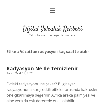
menüyü
Anasayfa
aç
Gizlilik Politikası
Dijital Yolculuk Rehberi
Yasal Uyarı
Teknolojiyle dolu neşeli bir macera!
Hakkımızda
Etiket:
Vücuttan radyasyon kaç saatte atılır
Radyasyon Ne Ile Temizlenir
Tarih: Ocak 12, 2025
Evdeki radyasyonu ne çeker? Bilgisayar
radyasyonuna karşı etkili bitkiler arasında kaktüsler
öne çıkarılmaya değerdir. Ayrıca areka palmiyesi ve
aloe vera da eşit derecede etkili olabilir.