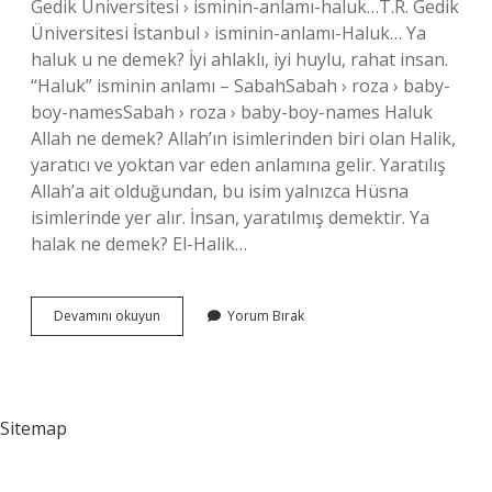
Gedik Üniversitesi › isminin-anlamı-haluk…T.R. Gedik
Üniversitesi İstanbul › isminin-anlamı-Haluk… Ya
haluk u ne demek? İyi ahlaklı, iyi huylu, rahat insan.
“Haluk” isminin anlamı – SabahSabah › roza › baby-
boy-namesSabah › roza › baby-boy-names Haluk
Allah ne demek? Allah’ın isimlerinden biri olan Halik,
yaratıcı ve yoktan var eden anlamına gelir. Yaratılış
Allah’a ait olduğundan, bu isim yalnızca Hüsna
isimlerinde yer alır. İnsan, yaratılmış demektir. Ya
halak ne demek? El-Halik…
Ya
Devamını okuyun
Yorum Bırak
Haluk
Ne
Demek
Sitemap