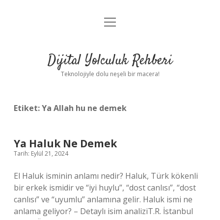
menüyü
Anasayfa
aç
Gizlilik Politikası
Dijital Yolculuk Rehberi
Yasal Uyarı
Teknolojiyle dolu neşeli bir macera!
Hakkımızda
Etiket:
Ya Allah hu ne demek
Ya Haluk Ne Demek
Tarih: Eylül 21, 2024
El Haluk isminin anlamı nedir? Haluk, Türk kökenli
bir erkek ismidir ve “iyi huylu”, “dost canlısı”, “dost
canlısı” ve “uyumlu” anlamına gelir. Haluk ismi ne
anlama geliyor? – Detaylı isim analiziT.R. İstanbul