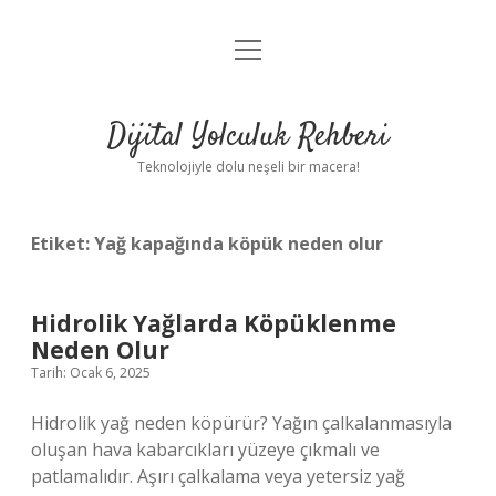
menüyü
Anasayfa
aç
Gizlilik Politikası
Dijital Yolculuk Rehberi
Yasal Uyarı
Teknolojiyle dolu neşeli bir macera!
Hakkımızda
Etiket:
Yağ kapağında köpük neden olur
Hidrolik Yağlarda Köpüklenme
Neden Olur
Tarih: Ocak 6, 2025
Hidrolik yağ neden köpürür? Yağın çalkalanmasıyla
oluşan hava kabarcıkları yüzeye çıkmalı ve
patlamalıdır. Aşırı çalkalama veya yetersiz yağ