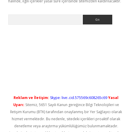
halinde, ilgili içerikler yasal süre içerisinde sitemizden kaldırılacaktır.
Arama
l giriş
betexper güncel giriş
Reklam ve İletişim:
Skype: live:.cid.575569c608265c69
Yasal
Uyarı:
Sitemiz, 5651 Sayılı Kanun gereğince Bilgi Teknolojileri ve
İletişim Kurumu (BTK) tarafından onaylanmış bir Yer Sağlayıcı olarak
hizmet vermektedir. Bu nedenle, sitedeki içerikleri proaktif olarak
denetleme veya araştırma yükümlülüğümüz bulunmamaktadır.