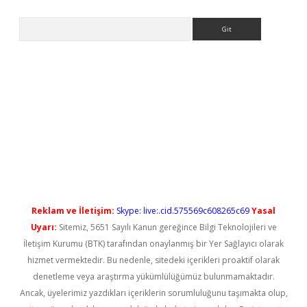
Arama
l giriş
betexper güncel giriş
Reklam ve İletişim:
Skype: live:.cid.575569c608265c69
Yasal
Uyarı:
Sitemiz, 5651 Sayılı Kanun gereğince Bilgi Teknolojileri ve
İletişim Kurumu (BTK) tarafından onaylanmış bir Yer Sağlayıcı olarak
hizmet vermektedir. Bu nedenle, sitedeki içerikleri proaktif olarak
denetleme veya araştırma yükümlülüğümüz bulunmamaktadır.
Ancak, üyelerimiz yazdıkları içeriklerin sorumluluğunu taşımakta olup,