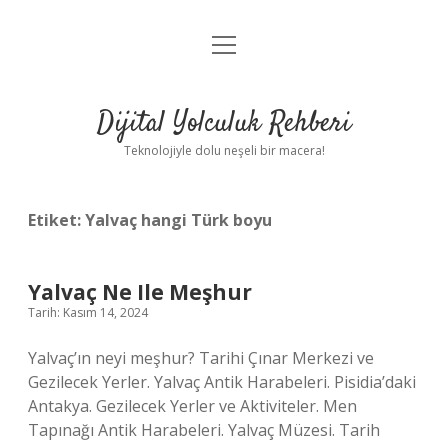
menüyü
Anasayfa
aç
Gizlilik Politikası
Dijital Yolculuk Rehberi
Yasal Uyarı
Teknolojiyle dolu neşeli bir macera!
Hakkımızda
Etiket:
Yalvaç hangi Türk boyu
Yalvaç Ne Ile Meşhur
Tarih: Kasım 14, 2024
Yalvaç’ın neyi meşhur? Tarihi Çınar Merkezi ve
Gezilecek Yerler. Yalvaç Antik Harabeleri. Pisidia’daki
Antakya. Gezilecek Yerler ve Aktiviteler. Men
Tapınağı Antik Harabeleri. Yalvaç Müzesi. Tarih