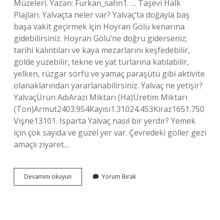
Müzeleri. Yazan: Furkan_sahn1. … Taşevi Halk
Plajları. Yalvaçta neler var? Yalvaç’ta doğayla baş
başa vakit geçirmek için Hoyran Gölü kenarına
gidebilirsiniz. Hoyran Gölü’ne doğru giderseniz;
tarihi kalıntıları ve kaya mezarlarını keşfedebilir,
gölde yüzebilir, tekne ve yat turlarına katılabilir,
yelken, rüzgar sörfü ve yamaç paraşütü gibi aktivite
olanaklarından yararlanabilirsiniz. Yalvaç ne yetişir?
YalvaçÜrün AdıArazi Miktarı (Ha)Üretim Miktarı
(Ton)Armut2403.954Kayısı1.31024.453Kiraz1651.750
Vişne13101. Isparta Yalvaç nasıl bir yerdir? Yemek
için çok sayıda ve güzel yer var. Çevredeki göller gezi
amaçlı ziyaret…
Yalvaç
Devamını okuyun
Yorum Bırak
Ne
Ile
Meşhur