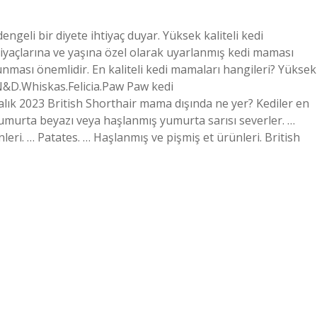
dengeli bir diyete ihtiyaç duyar. Yüksek kaliteli kedi
htiyaçlarına ve yaşına özel olarak uyarlanmış kedi maması
unması önemlidir. En kaliteli kedi mamaları hangileri? Yüksek
N&D.Whiskas.Felicia.Paw Paw kedi
ık 2023 British Shorthair mama dışında ne yer? Kediler en
yumurta beyazı veya haşlanmış yumurta sarısı severler. …
leri. … Patates. … Haşlanmış ve pişmiş et ürünleri. British