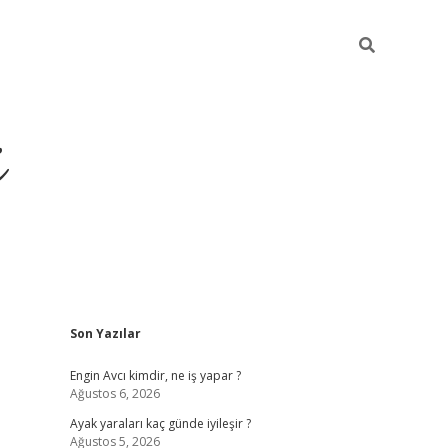
i
Sidebar
Son Yazılar
ilbet yeni giriş
betexper güncel giriş
b
Engin Avcı kimdir, ne iş yapar ?
Ağustos 6, 2026
Ayak yaraları kaç günde iyileşir ?
Ağustos 5, 2026