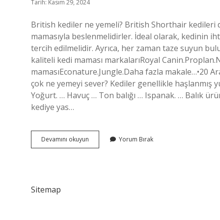
Tarih: Kasım 29, 2024
British kediler ne yemeli? British Shorthair kedileri 
mamasıyla beslenmelidirler. İdeal olarak, kedinin i
tercih edilmelidir. Ayrıca, her zaman taze suyun bul
kaliteli kedi maması markalarıRoyal Canin.Proplan.
mamasıEconature.Jungle.Daha fazla makale…•20 Aral
çok ne yemeyi sever? Kediler genellikle haşlanmış 
Yoğurt. … Havuç … Ton balığı … Ispanak. … Balık ürün
kediye yas…
British
Devamını okuyun
Yorum Bırak
Hangi
Mama
Sitemap