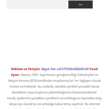
Arama
l giriş
betexper güncel giriş
Reklam ve İletişim:
Skype: live:.cid.575569c608265c69
Yasal
Uyarı:
Sitemiz, 5651 Sayılı Kanun gereğince Bilgi Teknolojileri ve
İletişim Kurumu (BTK) tarafından onaylanmış bir Yer Sağlayıcı olarak
hizmet vermektedir. Bu nedenle, sitedeki içerikleri proaktif olarak
denetleme veya araştırma yükümlülüğümüz bulunmamaktadır.
Ancak, üyelerimiz yazdıkları içeriklerin sorumluluğunu taşımakta olup,
siteye üye olarak bu sorumluluğu kabul etmiş sayılırlar. Bu internet