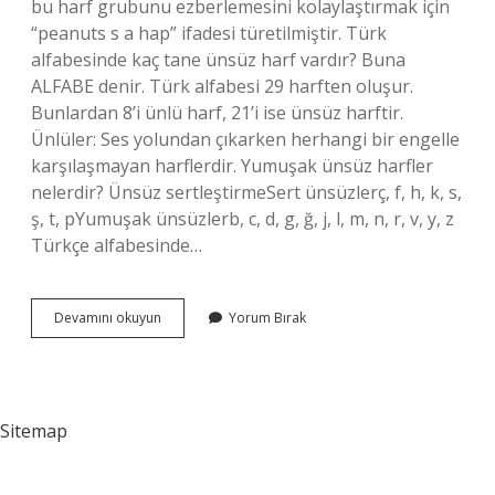
bu harf grubunu ezberlemesini kolaylaştırmak için
“peanuts s a hap” ifadesi türetilmiştir. Türk
alfabesinde kaç tane ünsüz harf vardır? Buna
ALFABE denir. Türk alfabesi 29 harften oluşur.
Bunlardan 8’i ünlü harf, 21’i ise ünsüz harftir.
Ünlüler: Ses yolundan çıkarken herhangi bir engelle
karşılaşmayan harflerdir. Yumuşak ünsüz harfler
nelerdir? Ünsüz sertleştirmeSert ünsüzlerç, f, h, k, s,
ş, t, pYumuşak ünsüzlerb, c, d, g, ğ, j, l, m, n, r, v, y, z
Türkçe alfabesinde…
Türk
Devamını okuyun
Yorum Bırak
Alfabesinde
Kaç
Tane
Sert
Ünsüz
Sitemap
Harf
Vardır