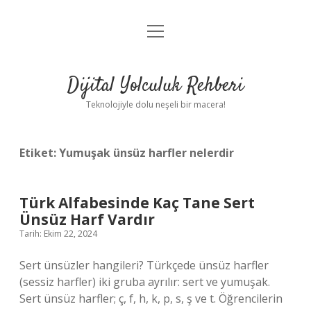
menüyü
Anasayfa
aç
Gizlilik Politikası
Dijital Yolculuk Rehberi
Yasal Uyarı
Teknolojiyle dolu neşeli bir macera!
Hakkımızda
Etiket:
Yumuşak ünsüz harfler nelerdir
Türk Alfabesinde Kaç Tane Sert
Ünsüz Harf Vardır
Tarih: Ekim 22, 2024
Sert ünsüzler hangileri? Türkçede ünsüz harfler
(sessiz harfler) iki gruba ayrılır: sert ve yumuşak.
Sert ünsüz harfler; ç, f, h, k, p, s, ş ve t. Öğrencilerin