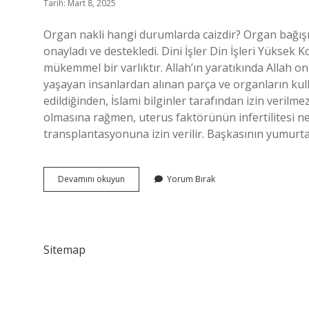
Tarih: Mart 8, 2025
Organ nakli hangi durumlarda caizdir? Organ bağışın
onayladı ve destekledi. Dini İşler Din İşleri Yüksek Ko
mükemmel bir varlıktır. Allah’ın yaratıkında Allah 
yaşayan insanlardan alınan parça ve organların kul
edildiğinden, İslami bilginler tarafından izin verilm
olmasına rağmen, uterus faktörünün infertilitesi ne
transplantasyonuna izin verilir. Başkasının yumur
Hangi
Devamını okuyun
Yorum Bırak
Organ
Nakli
Caizdir
Sitemap