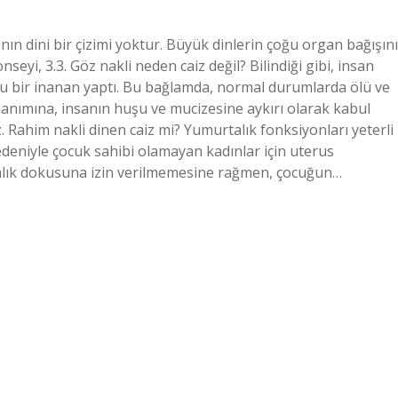
ın dini bir çizimi yoktur. Büyük dinlerin çoğu organ bağışını
nseyi, 3.3. Göz nakli neden caiz değil? Bilindiği gibi, insan
onu bir inanan yaptı. Bu bağlamda, normal durumlarda ölü ve
lanımına, insanın huşu ve mucizesine aykırı olarak kabul
ez. Rahim nakli dinen caiz mi? Yumurtalık fonksiyonları yeterli
deniyle çocuk sahibi olamayan kadınlar için uterus
talık dokusuna izin verilmemesine rağmen, çocuğun…