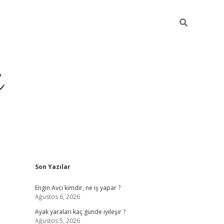
i
Sidebar
Son Yazılar
ilbet yeni giriş
betexper güncel giriş
be
Engin Avcı kimdir, ne iş yapar ?
Ağustos 6, 2026
Ayak yaraları kaç günde iyileşir ?
Ağustos 5, 2026