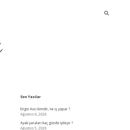
i
Sidebar
Son Yazılar
ilbet yeni giriş
betexper güncel giriş
be
Engin Avcı kimdir, ne iş yapar ?
Ağustos 6, 2026
Ayak yaraları kaç günde iyileşir ?
Ağustos 5, 2026