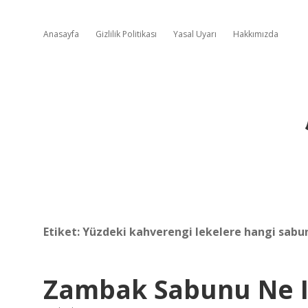
Anasayfa
Gizlilik Politikası
Yasal Uyarı
Hakkımızda
Etiket:
Yüzdeki kahverengi lekelere hangi sabun 
Zambak Sabunu Ne I