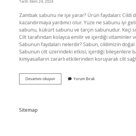
Tarih: Ekim 24, 2024
Zambak sabunu ne işe yarar? Ürün faydaları: Cildi d
kazandırmaya yardımcı olur. Yüze ne sabunu iyi geli
sabunu, kükürt sabunu ve tarçın sabunudur. Keçi sütü
Cilt tarafından kolayca emilir ve içerdiği vitaminler 
Sabunun faydaları nelerdir? Sabun, cildimizin doğal 
Sabunun cilt üzerindeki etkisi, içerdiği bileşenlere b
kimyasalların zararlı etkilerinden koruyarak cilt sa
Zambak
Devamını okuyun
Yorum Bırak
Sabunu
Ne
Ise
Yarar
Sitemap