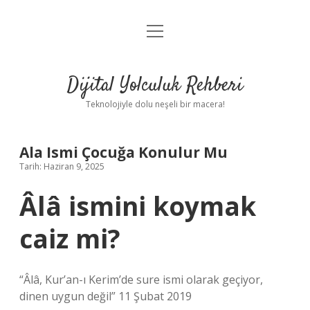
menüyü
Anasayfa
aç
Gizlilik Politikası
Dijital Yolculuk Rehberi
Yasal Uyarı
Teknolojiyle dolu neşeli bir macera!
Hakkımızda
Ala Ismi Çocuğa Konulur Mu
Tarih: Haziran 9, 2025
Âlâ ismini koymak
caiz mi?
“Âlâ, Kur’an-ı Kerim’de sure ismi olarak geçiyor,
dinen uygun değil” 11 Şubat 2019