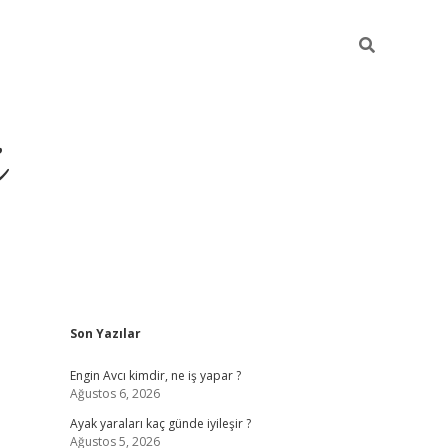
i
Sidebar
Son Yazılar
ilbet yeni giriş
betexper güncel giriş
betexper
Engin Avcı kimdir, ne iş yapar ?
Ağustos 6, 2026
Ayak yaraları kaç günde iyileşir ?
Ağustos 5, 2026