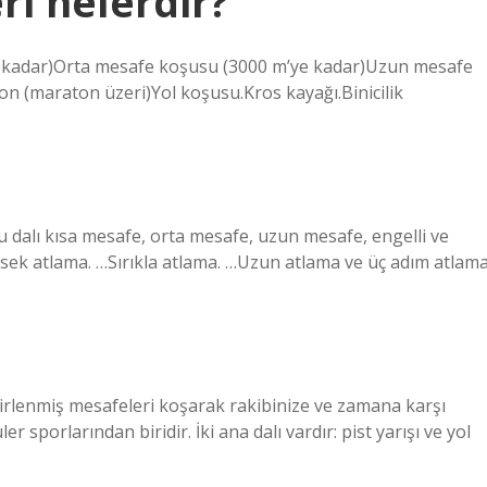
ri nelerdir?
ye kadar)Orta mesafe koşusu (3000 m’ye kadar)Uzun mesafe
 (maraton üzeri)Yol koşusu.Kros kayağı.Binicilik
şu dalı kısa mesafe, orta mesafe, uzun mesafe, engelli ve
üksek atlama. …Sırıkla atlama. …Uzun atlama ve üç adım atlama
belirlenmiş mesafeleri koşarak rakibinize ve zamana karşı
 sporlarından biridir. İki ana dalı vardır: pist yarışı ve yol