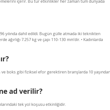
melerini içerir. Bu tür etkinlikler her zaman tüm dünyada
6 yılında dahil edildi. Bugün gülle atmada iki teknikten
erde ağırlığı 7.257 kg ve çapı 110-130 mm’dir. • Kadınlarda
ır?
eş ve boks gibi fiziksel efor gerektiren branşlarda 10 yaşında
e ad verilir?
ındaki tek yol koşusu etkinliğidir.