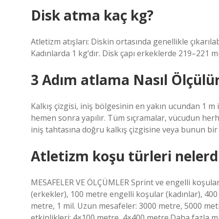
Disk atma kaç kg?
Atletizm atışları: Diskin ortasında genellikle çıkarılab
Kadınlarda 1 kg’dır. Disk çapı erkeklerde 219–221 m
3 Adım atlama Nasıl Ölçülü
Kalkış çizgisi, iniş bölgesinin en yakın ucundan 1 m
hemen sonra yapılır. Tüm sıçramalar, vücudun herh
iniş tahtasına doğru kalkış çizgisine veya bunun bir
Atletizm koşu türleri nelerd
MESAFELER VE ÖLÇÜMLER Sprint ve engelli koşular: 
(erkekler), 100 metre engelli koşular (kadınlar), 40
metre, 1 mil. Uzun mesafeler: 3000 metre, 5000 metr
etkinlikleri: 4×100 metre, 4×400 metre.Daha fazla 