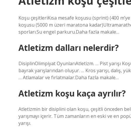
Atletizm koşu çeşitle
Koşu çeşitleriKısa mesafe koşusu (sprint) (400 m’
koşusu (5000 m üzeri maratona kadar)Ultramarathon
sporları.Su engel parkuru.Daha fazla makale…
Atletizm dalları nelerdir?
DisiplinOlimpiyat OyunlarıAtletizm. … Pist yarışı Ko
bayrak yarışlarından oluşur. … Kros yarışı, dalış, y
… Atlamalar ve fırlatmalar.Daha fazla makale…
Atletizm koşu kaça ayrılır?
Atletizmin bir disiplini olan koşu, çeşitli önceden 
yarışmayı içerir. Tüm zamanların en eski ve en popüler
yarışı.