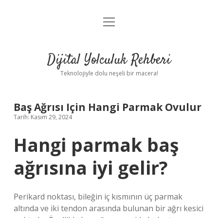
menüyü
Anasayfa
aç
Gizlilik Politikası
Dijital Yolculuk Rehberi
Yasal Uyarı
Teknolojiyle dolu neşeli bir macera!
Hakkımızda
Baş Ağrısı Için Hangi Parmak Ovulur
Tarih: Kasım 29, 2024
Hangi parmak baş
ağrısına iyi gelir?
Perikard noktası, bileğin iç kısmının üç parmak
altında ve iki tendon arasında bulunan bir ağrı kesici