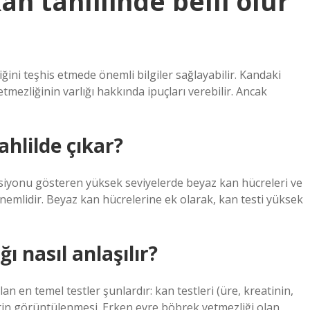
an tahlilinde belli olur
ini teşhis etmede önemli bilgiler sağlayabilir. Kandaki
tmezliğinin varlığı hakkında ipuçları verebilir. Ancak
hlilde çıkar?
Enfeksiyonu gösteren yüksek seviyelerde beyaz kan hücreleri ve
i önemlidir. Beyaz kan hücrelerine ek olarak, kan testi yüksek
 nasıl anlaşılır?
an en temel testler şunlardır: kan testleri (üre, kreatinin,
lerin görüntülenmesi. Erken evre böbrek yetmezliği olan