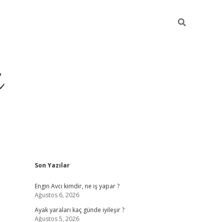
i
Sidebar
Son Yazılar
ilbet yeni giriş
betexper güncel giriş
betexper
Engin Avcı kimdir, ne iş yapar ?
Ağustos 6, 2026
Ayak yaraları kaç günde iyileşir ?
Ağustos 5, 2026