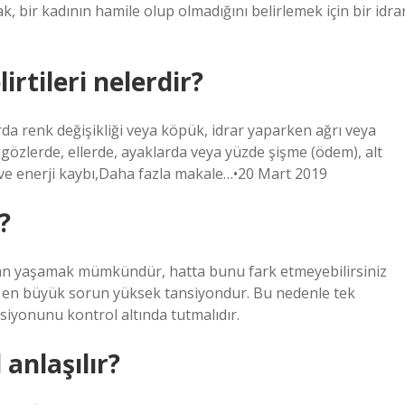
rak, bir kadının hamile olup olmadığını belirlemek için bir idra
irtileri nelerdir?
arda renk değişikliği veya köpük, idrar yaparken ağrı veya
 gözlerde, ellerde, ayaklarda veya yüzde şişme (ödem), alt
k ve enerji kaybı,Daha fazla makale…•20 Mart 2019
?
an yaşamak mümkündür, hatta bunu fark etmeyebilirsiniz
cek en büyük sorun yüksek tansiyondur. Bu nedenle tek
siyonunu kontrol altında tutmalıdır.
 anlaşılır?