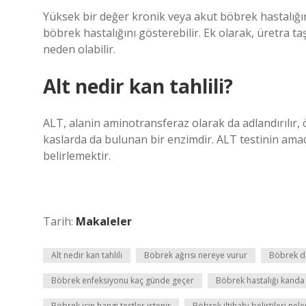
Yüksek bir değer kronik veya akut böbrek hastalığın
böbrek hastalığını gösterebilir. Ek olarak, üretra ta
neden olabilir.
Alt nedir kan tahlili?
ALT, alanin aminotransferaz olarak da adlandırılır,
kaslarda da bulunan bir enzimdir. ALT testinin amacı
belirlemektir.
Tarih:
Makaleler
Alt nedir kan tahlili
Böbrek ağrısı nereye vurur
Böbrek de
Böbrek enfeksiyonu kaç günde geçer
Böbrek hastalığı kanda 
Böbrek için hangi testler istenir
Böbrek iltihabı belirtileri nele