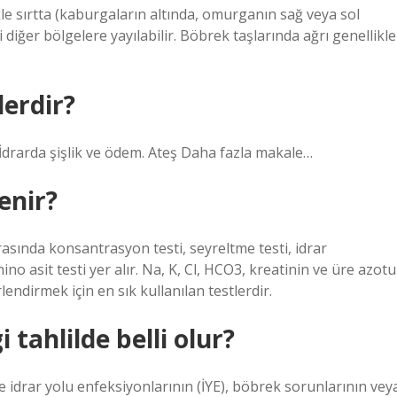
le sırtta (kaburgaların altında, omurganın sağ veya sol
i diğer bölgelere yayılabilir. Böbrek taşlarında ağrı genellikle
lerdir?
i. İdrarda şişlik ve ödem. Ateş Daha fazla makale…
enir?
asında konsantrasyon testi, seyreltme testi, idrar
no asit testi yer alır. Na, K, Cl, HCO3, kreatinin ve üre azotu
dirmek için en sık kullanılan testlerdir.
tahlilde belli olur?
kle idrar yolu enfeksiyonlarının (İYE), böbrek sorunlarının vey