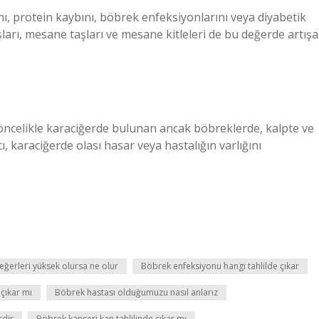
ı, protein kaybını, böbrek enfeksiyonlarını veya diyabetik
şları, mesane taşları ve mesane kitleleri de bu değerde artışa
 öncelikle karaciğerde bulunan ancak böbreklerde, kalpte ve
, karaciğerde olası hasar veya hastalığın varlığını
ğerleri yüksek olursa ne olur
Böbrek enfeksiyonu hangi tahlilde çıkar
çıkar mı
Böbrek hastası olduğumuzu nasıl anlarız
rdir
Böbrek kanseri kan tahlilinde çıkar mı