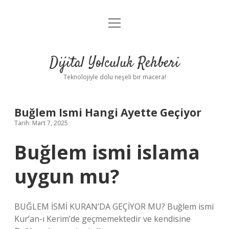
menüyü
Anasayfa
aç
Gizlilik Politikası
Dijital Yolculuk Rehberi
Yasal Uyarı
Teknolojiyle dolu neşeli bir macera!
Hakkımızda
Buğlem Ismi Hangi Ayette Geçiyor
Tarih: Mart 7, 2025
Buğlem ismi islama
uygun mu?
BUĞLEM İSMİ KURAN’DA GEÇİYOR MU? Buğlem ismi
Kur’an-ı Kerim’de geçmemektedir ve kendisine