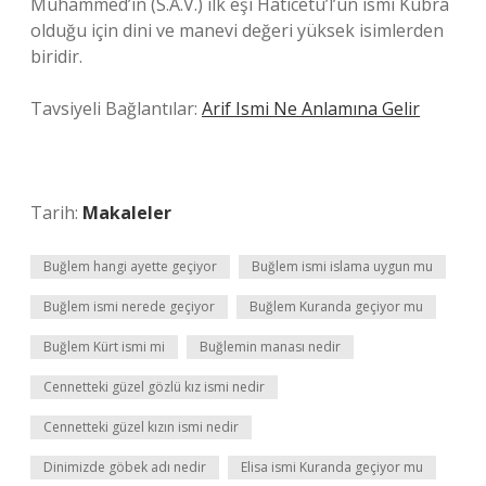
Muhammed’in (S.A.V.) ilk eşi Haticetü’l’ün ismi Kübra
olduğu için dini ve manevi değeri yüksek isimlerden
biridir.
Tavsiyeli Bağlantılar:
Arif Ismi Ne Anlamına Gelir
Tarih:
Makaleler
Buğlem hangi ayette geçiyor
Buğlem ismi islama uygun mu
Buğlem ismi nerede geçiyor
Buğlem Kuranda geçiyor mu
Buğlem Kürt ismi mi
Buğlemin manası nedir
Cennetteki güzel gözlü kız ismi nedir
Cennetteki güzel kızın ismi nedir
Dinimizde göbek adı nedir
Elisa ismi Kuranda geçiyor mu