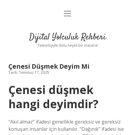
menüyü
Anasayfa
aç
Gizlilik Politikası
Dijital Yolculuk Rehberi
Yasal Uyarı
Teknolojiyle dolu neşeli bir macera!
Hakkımızda
Çenesi Düşmek Deyim Mi
Tarih: Temmuz 17, 2025
Çenesi düşmek
hangi deyimdir?
“Akıl almaz” ifadesi genellikle gereksiz ve gereksiz
konuşan insanlar için kullanılır. “Dağınık” ifadesi ise