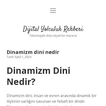
menüyü
Anasayfa
aç
Gizlilik Politikası
Dijital Yolculuk Rehberi
Yasal Uyarı
Teknolojiyle dolu neşeli bir macera!
Hakkımızda
Dinamizm dini nedir
Tarih: Eylül 1, 2024
Dinamizm Dini
Nedir?
Dinamizm dini, insan ve evren arasında dinamik bir
ilişkinin varlığını savunan ve felsefi bir dindir.