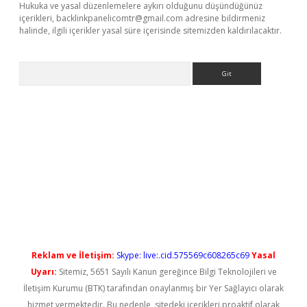
Hukuka ve yasal düzenlemelere aykırı olduğunu düşündüğünüz
içerikleri,
backlinkpanelicomtr@gmail.com
adresine bildirmeniz
halinde, ilgili içerikler yasal süre içerisinde sitemizden kaldırılacaktır.
Arama
iş
betexper güncel giriş
Reklam ve İletişim:
Skype: live:.cid.575569c608265c69
Yasal
Uyarı:
Sitemiz, 5651 Sayılı Kanun gereğince Bilgi Teknolojileri ve
İletişim Kurumu (BTK) tarafından onaylanmış bir Yer Sağlayıcı olarak
hizmet vermektedir. Bu nedenle, sitedeki içerikleri proaktif olarak