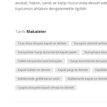
avukat, hakim, sanık ve katip huzurunda devam ed
toplumun ahlakını dengelemekle ilgilidir.
Tarih:
Makaleler
Ceza dava dosyası kapalı ne demek
Duruşma izlemek serbes
Duruşmalar hangi durumlarda kapalı yapılır
Duruşmaya daval
Hakim karşısında nasıl konuşulur
Hangi durumlarda duruşma k
Kapalı hüküm ne demek
Kapalı yargı ne demek
Kapalılı
Mahkemede gizlilik kararı nedir
Mahkemede kapalı ne deme
Uyapta dosyanın kapalı olması ne demek