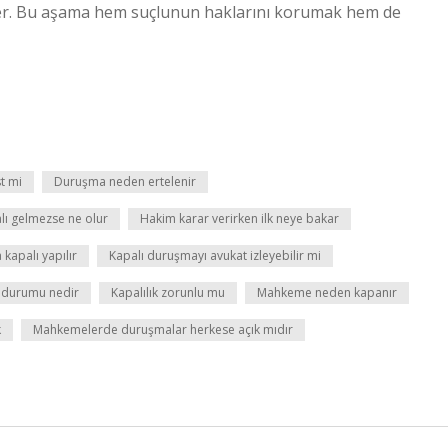
er. Bu aşama hem suçlunun haklarını korumak hem de
t mi
Duruşma neden ertelenir
ı gelmezse ne olur
Hakim karar verirken ilk neye bakar
apalı yapılır
Kapalı duruşmayı avukat izleyebilir mi
k durumu nedir
Kapalılık zorunlu mu
Mahkeme neden kapanır
k
Mahkemelerde duruşmalar herkese açık mıdır