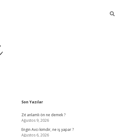
i
Sidebar
Son Yazılar
ilbet yeni giriş
betexper güncel giriş
betexper 
Zıt anlamlı ön ne demek ?
Ağustos 9, 2026
Engin Avcı kimdir, ne iş yapar ?
Ağustos 6, 2026