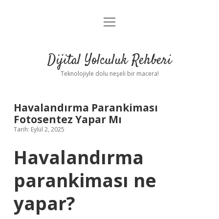
menüyü
Anasayfa
aç
Gizlilik Politikası
Dijital Yolculuk Rehberi
Yasal Uyarı
Teknolojiyle dolu neşeli bir macera!
Hakkımızda
Havalandırma Parankiması
Fotosentez Yapar Mı
Tarih: Eylül 2, 2025
Havalandırma
parankiması ne
yapar?