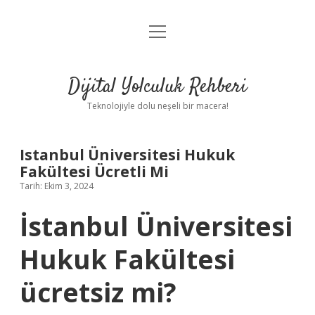
menüyü
Anasayfa
aç
Gizlilik Politikası
Dijital Yolculuk Rehberi
Yasal Uyarı
Teknolojiyle dolu neşeli bir macera!
Hakkımızda
Istanbul Üniversitesi Hukuk
Fakültesi Ücretli Mi
Tarih: Ekim 3, 2024
İstanbul Üniversitesi
Hukuk Fakültesi
ücretsiz mi?