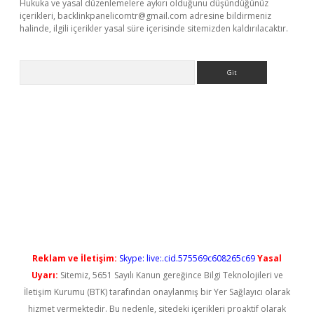
Hukuka ve yasal düzenlemelere aykırı olduğunu düşündüğünüz
içerikleri,
backlinkpanelicomtr@gmail.com
adresine bildirmeniz
halinde, ilgili içerikler yasal süre içerisinde sitemizden kaldırılacaktır.
Arama
xper güncel giriş
Reklam ve İletişim:
Skype: live:.cid.575569c608265c69
Yasal
Uyarı:
Sitemiz, 5651 Sayılı Kanun gereğince Bilgi Teknolojileri ve
İletişim Kurumu (BTK) tarafından onaylanmış bir Yer Sağlayıcı olarak
hizmet vermektedir. Bu nedenle, sitedeki içerikleri proaktif olarak