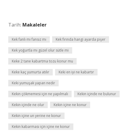
Tarih:
Makaleler
Kek fanlı mı fansız mı
Kek fırında hangi ayarda pişer
Kek yoğurtla mı güzel olur sütle mi
Keke 2 tane kabartma tozu konur mu
Keke kaç yumurta atılır
Keki en iyi ne kabartır
Keki yumuşak yapan nedir
Kekin çökmemesi için ne yapılmalı
Kekin içinde ne bulunur
Kekin içinde ne olur
Kekin içine ne konur
Kekin içine un yerine ne konur
Kekin kabarması için içine ne konur