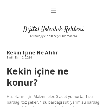
menüyü
Anasayfa
aç
Gizlilik Politikası
Dijital Yolculuk Rehberi
Yasal Uyarı
Teknolojiyle dolu neşeli bir macera!
Hakkımızda
Kekin Içine Ne Atılır
Tarih: Ekim 2, 2024
Kekin içine ne
konur?
Hazırlanışı İçin Malzemeler: 3 adet yumurta, 1 su
bardağı toz şeker, 1 su bardağı süt, yarım su bardağı