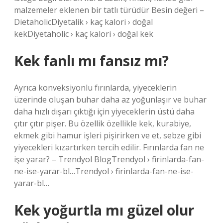
malzemeler eklenen bir tatlı türüdür Besin değeri –
DietaholicDiyetalik › kaç kalori › doğal
kekDiyetaholic › kaç kalori › doğal kek
Kek fanlı mı fansız mı?
Ayrıca konveksiyonlu fırınlarda, yiyeceklerin
üzerinde oluşan buhar daha az yoğunlaşır ve buhar
daha hızlı dışarı çıktığı için yiyeceklerin üstü daha
çıtır çıtır pişer. Bu özellik özellikle kek, kurabiye,
ekmek gibi hamur işleri pişirirken ve et, sebze gibi
yiyecekleri kızartırken tercih edilir. Fırınlarda fan ne
işe yarar? – Trendyol BlogTrendyol › firinlarda-fan-
ne-ise-yarar-bl…Trendyol › firinlarda-fan-ne-ise-
yarar-bl…
Kek yoğurtla mı güzel olur