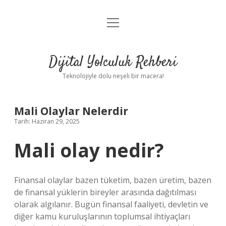
menüyü
Anasayfa
aç
Gizlilik Politikası
Dijital Yolculuk Rehberi
Yasal Uyarı
Teknolojiyle dolu neşeli bir macera!
Hakkımızda
Mali Olaylar Nelerdir
Tarih: Haziran 29, 2025
Mali olay nedir?
Finansal olaylar bazen tüketim, bazen üretim, bazen
de finansal yüklerin bireyler arasında dağıtılması
olarak algılanır. Bugün finansal faaliyeti, devletin ve
diğer kamu kuruluşlarının toplumsal ihtiyaçları