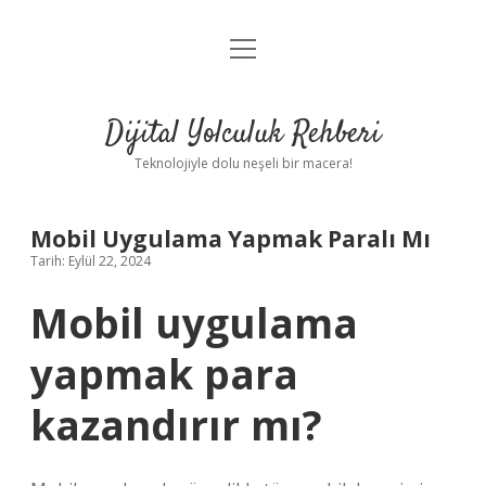
menüyü
Anasayfa
aç
Gizlilik Politikası
Dijital Yolculuk Rehberi
Yasal Uyarı
Teknolojiyle dolu neşeli bir macera!
Hakkımızda
Mobil Uygulama Yapmak Paralı Mı
Tarih: Eylül 22, 2024
Mobil uygulama
yapmak para
kazandırır mı?