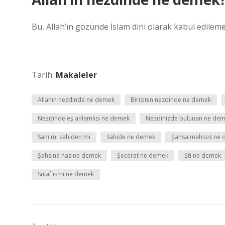
Bu, Allah’ın gözünde İslam dini olarak kabul edileme
Tarih:
Makaleler
Allahın nezdinde ne demek
Birisinin nezdinde ne demek
Nezdinde eş anlamlısı ne demek
Nezdinizde bulunan ne de
Sahi mi sahiden mi
Sahide ne demek
Şahsa mahsus ne 
Şahsına has ne demek
Şecerat ne demek
Şti ne demek
Sulaf ismi ne demek