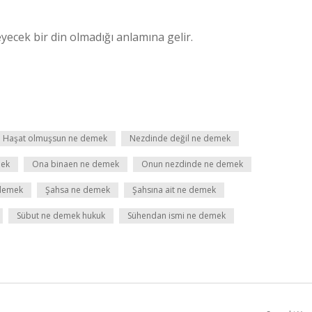
yecek bir din olmadığı anlamına gelir.
Haşat olmuşsun ne demek
Nezdinde değil ne demek
mek
Ona binaen ne demek
Onun nezdinde ne demek
demek
Şahsa ne demek
Şahsına ait ne demek
Sübut ne demek hukuk
Sühendan ismi ne demek