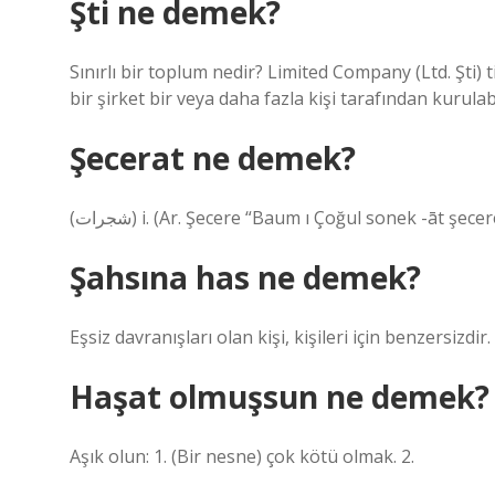
Şti ne demek?
Sınırlı bir toplum nedir? Limited Company (Ltd. Şti) 
bir şirket bir veya daha fazla kişi tarafından kurulabi
Şecerat ne demek?
(ﺷﺠﺮﺍﺕ) i. (Ar. Şecere “Baum ı Çoğul sonek -āt şec
Şahsına has ne demek?
Eşsiz davranışları olan kişi, kişileri için benzersizdi
Haşat olmuşsun ne demek?
Aşık olun: 1. (Bir nesne) çok kötü olmak. 2.