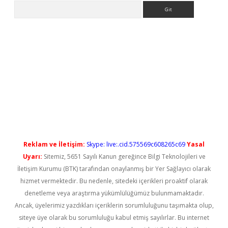
Arama
el giriş
betexper güncel giriş
Reklam ve İletişim:
Skype: live:.cid.575569c608265c69
Yasal
Uyarı:
Sitemiz, 5651 Sayılı Kanun gereğince Bilgi Teknolojileri ve
İletişim Kurumu (BTK) tarafından onaylanmış bir Yer Sağlayıcı olarak
hizmet vermektedir. Bu nedenle, sitedeki içerikleri proaktif olarak
denetleme veya araştırma yükümlülüğümüz bulunmamaktadır.
Ancak, üyelerimiz yazdıkları içeriklerin sorumluluğunu taşımakta olup,
siteye üye olarak bu sorumluluğu kabul etmiş sayılırlar. Bu internet