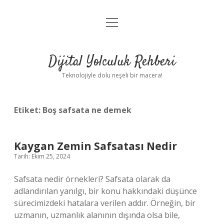
menüyü
Anasayfa
aç
Gizlilik Politikası
Dijital Yolculuk Rehberi
Yasal Uyarı
Teknolojiyle dolu neşeli bir macera!
Hakkımızda
Etiket:
Boş safsata ne demek
Kaygan Zemin Safsatası Nedir
Tarih: Ekim 25, 2024
Safsata nedir örnekleri? Safsata olarak da
adlandırılan yanılgı, bir konu hakkındaki düşünce
sürecimizdeki hatalara verilen addır. Örneğin, bir
uzmanın, uzmanlık alanının dışında olsa bile,