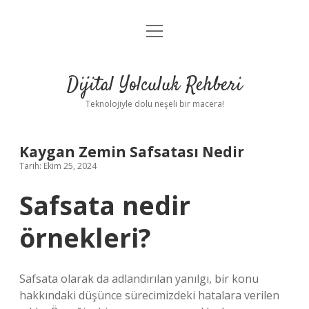
menüyü
Anasayfa
aç
Gizlilik Politikası
Dijital Yolculuk Rehberi
Yasal Uyarı
Teknolojiyle dolu neşeli bir macera!
Hakkımızda
Kaygan Zemin Safsatası Nedir
Tarih: Ekim 25, 2024
Safsata nedir
örnekleri?
Safsata olarak da adlandırılan yanılgı, bir konu
hakkındaki düşünce sürecimizdeki hatalara verilen