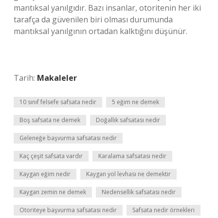
mantıksal yanılgıdır. Bazı insanlar, otoritenin her iki
tarafça da güvenilen biri olması durumunda
mantıksal yanılgının ortadan kalktığını düşünür.
Tarih:
Makaleler
10 sınıf felsefe safsata nedir
5 eğim ne demek
Boş safsata ne demek
Doğallık safsatası nedir
Geleneğe başvurma safsatası nedir
Kaç çeşit safsata vardır
Karalama safsatası nedir
Kaygan eğim nedir
Kaygan yol levhası ne demektir
Kaygan zemin ne demek
Nedensellik safsatası nedir
Otoriteye başvurma safsatası nedir
Safsata nedir örnekleri