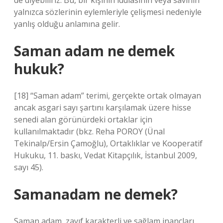
de diyebiliriz. Bu, bir kişinin iddiasının veya savının
yalnızca sözlerinin eylemleriyle çelişmesi nedeniyle
yanlış olduğu anlamına gelir.
Saman adam ne demek
hukuk?
[18] “Saman adam” terimi, gerçekte ortak olmayan
ancak asgari sayı şartını karşılamak üzere hisse
senedi alan görünürdeki ortaklar için
kullanılmaktadır (bkz. Reha POROY (Ünal
Tekinalp/Ersin Çamoğlu), Ortaklıklar ve Kooperatif
Hukuku, 11. baskı, Vedat Kitapçılık, İstanbul 2009,
sayı 45).
Samanadam ne demek?
Saman adam, zayıf karakterli ve sağlam inançları