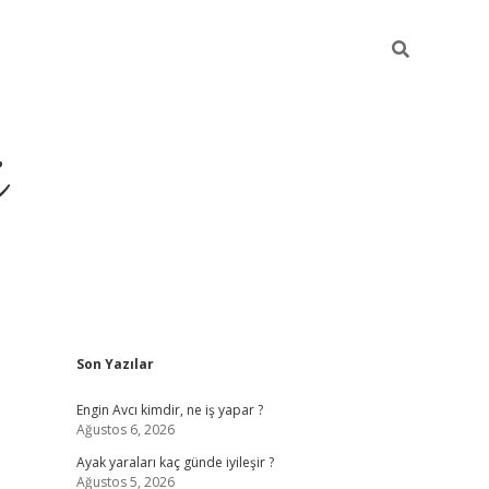
i
Sidebar
Son Yazılar
ilbet yeni giriş
betexper güncel giriş
be
Engin Avcı kimdir, ne iş yapar ?
Ağustos 6, 2026
Ayak yaraları kaç günde iyileşir ?
Ağustos 5, 2026