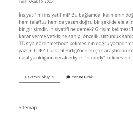
Tarih: Ocak 16, 2025
İnsiyatif mi insiyatif mi? Bu bağlamda, kelimenin do
hem telaffuz hem de yazım doğru bir şekilde ele alı
bir girişimdir. İnisiyatifi ne demek? Girişim kelimes
karar verme yetkisine sahip, öncelik, üstünlük sahi
TDK’ya göre “method” kelimesinin doğru yazımı “meth
yazılır TDK? Türk Dil Birliği’nde en çok araştırılan 
nasıl yazıldığını merak ediyor. “nobody” kelimesinin
Inisiyatif
Devamını okuyun
Yorum Bırak
Doğru
Mu
Sitemap