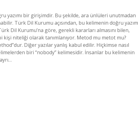
ğru yazımı bir girişimdir. Bu şekilde, ara ünlüleri unutmadan
nabilir. Türk Dil Kurumu açısından, bu kelimenin doğru yazım
i Türk Dil Kurumu’na göre, gerekli kararları almasını bilen,
bi kişi niteliği olarak tanımlanıyor. Metod mu metot mu?
od”dur. Diğer yazılar yanlış kabul edilir. Hiçkimse nasıl
kelimelerden biri “nobody” kelimesidir. İnsanlar bu kelimenin
 ayrı…