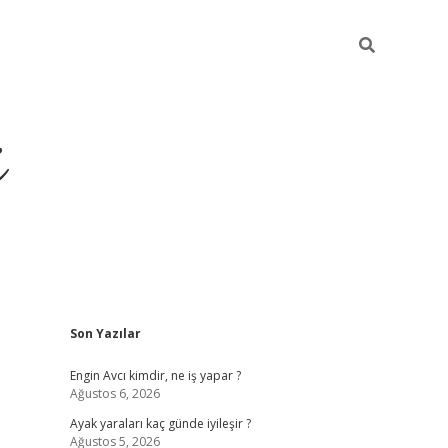
i
Sidebar
Son Yazılar
ilbet yeni giriş
betexper güncel giriş
betexp
Engin Avcı kimdir, ne iş yapar ?
Ağustos 6, 2026
Ayak yaraları kaç günde iyileşir ?
Ağustos 5, 2026