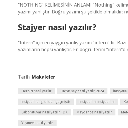
“NOTHING” KELİMESİNİN ANLAMI “Nothing” kelimesi 
yazımı yanlıştır. Doğru yazımı şu şekilde olmalıdır: n
Stajyer nasıl yazılır?
“Intern” için en yaygın yanlış yazım “intern”dir. Bazı
yazımların hepsi yanlıştır. En doğru terim “intern”dir
Tarih:
Makaleler
Herbiri nasıl yazılır
Hiçbir şey nasıl yazılır 2024
İnisiyati
İnsiyatif hangi dilden geçmiştir
İnsiyatif mi insiyatif mi
Ko
Laboratuvar nasıl yazılır TDK
Maydanoz nasıl yazılır
Met
Yayınevi nasıl yazılır