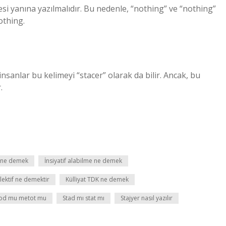
yanına yazılmalıdır. Bu nedenle, “nothing” ve “nothing”
othing.
 insanlar bu kelimeyi “stacer” olarak da bilir. Ancak, bu
.
fi ne demek
İnsiyatif alabilme ne demek
lektif ne demektir
Külliyat TDK ne demek
od mu metot mu
Stad mı stat mı
Stajyer nasıl yazılır