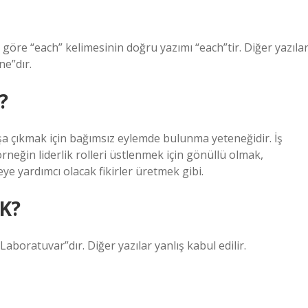
göre “each” kelimesinin doğru yazımı “each”tir. Diğer yazıla
ne”dır.
?
şa çıkmak için bağımsız eylemde bulunma yeteneğidir. İş
; örneğin liderlik rolleri üstlenmek için gönüllü olmak,
ye yardımcı olacak fikirler üretmek gibi.
DK?
boratuvar”dır. Diğer yazılar yanlış kabul edilir.