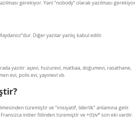
yazılması gerekiyor. Yani “nobody” olarak yazılması gerekiyor
ydanoz”dur. Diğer yazılar yanlış kabul edilir.
 arada yazılır: aşevi, huzurevi, matbaa, doğumevi, rasathane,
n evi, polis evi, yayınevi vb.
ştir?
imesinden türemiştir ve “inisiyatif, liderlik” anlamına gelir.
nsızca initier fiilinden türemiştir ve +(t)iv° son eki vardır.