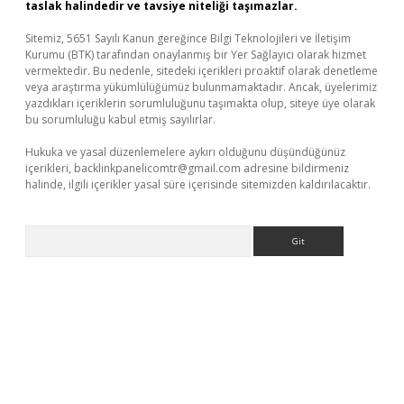
taslak halindedir ve tavsiye niteliği taşımazlar.
Sitemiz, 5651 Sayılı Kanun gereğince Bilgi Teknolojileri ve İletişim
Kurumu (BTK) tarafından onaylanmış bir Yer Sağlayıcı olarak hizmet
vermektedir. Bu nedenle, sitedeki içerikleri proaktif olarak denetleme
veya araştırma yükümlülüğümüz bulunmamaktadır. Ancak, üyelerimiz
yazdıkları içeriklerin sorumluluğunu taşımakta olup, siteye üye olarak
bu sorumluluğu kabul etmiş sayılırlar.
Hukuka ve yasal düzenlemelere aykırı olduğunu düşündüğünüz
içerikleri,
backlinkpanelicomtr@gmail.com
adresine bildirmeniz
halinde, ilgili içerikler yasal süre içerisinde sitemizden kaldırılacaktır.
Arama
exper güncel giriş